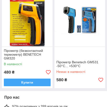
пірометр,
знаходить застосування у багатьох сферах. Він
може бути корисним вдома, наприклад, за допомогою його
можна визначити температуру батареї, труб холодного та
гарячого водопостачання, дізнатися температуру в
холодильнику або морозильній камері, також можна
дізнатися температуру води в каструлі, чайнику, у ванній (для
купання немовляти) та приготовленої їжі .
Пірометр (безконтактний
термометр) BENETECH
GM320
Пірометр Benetech GM531
В наявності
-50°C... +530°C
480
Немає в наявності
₴
580
₴
Купити
Про нас
97% позитивних з 399 відгуків за рік