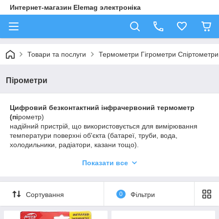
Интернет-магазин Elemag электроніка
Товари та послуги
Термометри Гігрометри Спіртометри
Пірометри
Цифровий безконтактний інфрачервоний термометр
(пі
рометр)
надійний пристрій, що використовується для вимірювання
температури поверхні об'єкта (батареї, труби, вода,
холодильники, радіатори, казани тощо).
Безпечно та швидко (не для вимірювання
Показати все
температури тіла)
Широкий діапазон вимірювання температури та
робить його застосовним для різних гарячих,
Сортування
0
Фільтри
небезпечних чи важкодоступних об'єктів.
Безконтактний дистанційний вимірювач температури –