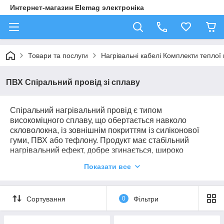
Интернет-магазин Elemag электроніка
Товари та послуги
Нагрівальні кабелі Комплекти теплої 
ПВХ Спіральний провід зі сплаву
Спіральний нагрівальний провід є типом
високоміцного сплаву, що обертається навколо
скловолокна, із зовнішнім покриттям із силіконової
гуми, ПВХ або тефлону. Продукт має стабільний
нагрівальний ефект, добре згинається, широко
використовується в холодильнику, електричній ковдрі,
Показати все
вішалці для рушникосушки електричного нагріву,
підставці для ніг, рисоварка, петмат, електропідігрів
одягу, обігрів скла автомобіля, обігрів труб,
Сортування
0
Фільтри
нефритовий матрац, медичне та медичне обладнання,
пристрій для видалення морозу і т.д.