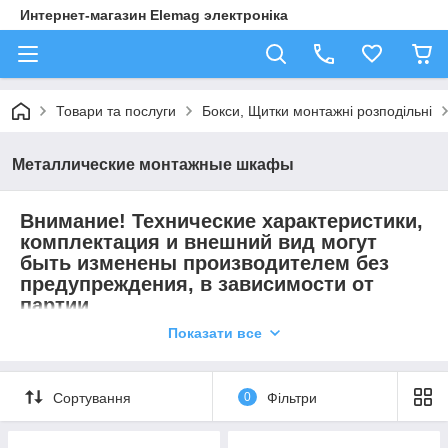
Интернет-магазин Elemag электроніка
Товари та послуги
Бокси, Щитки монтажні розподільні
Металлические монтажные шкафы
Внимание! Технические характеристики,
комплектация и внешний вид могут
быть изменены производителем без
предупреждения, в зависимости от
партии.
Показати все
Компания по производству боксов монтажных в Украине с
2015 года переименована («новая Энергия» бывшая
«Лоза»).
Сортування
0
Фільтри
Щитки выпускаются как для наружной установки
(монтируются на стену), так и для внутренней установки (
монтируются в нишу или углубление в стене). В комплект