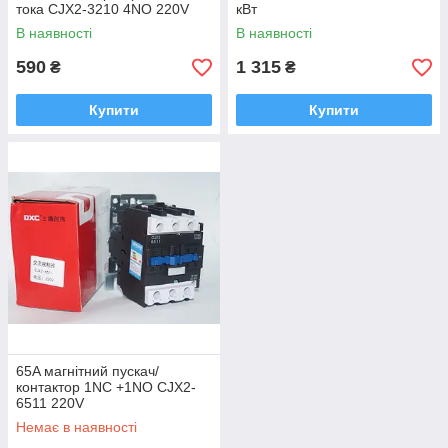
тока CJX2-3210 4NO 220V
кВт
В наявності
В наявності
590
1 315
₴
₴
Купити
Купити
65A магнітний пускач/
контактор 1NС +1NO CJX2-
6511 220V
Немає в наявності