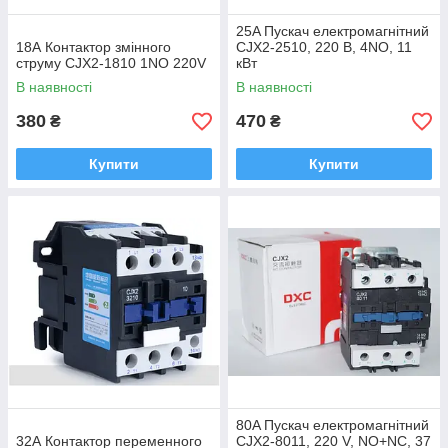
25A Пускач електромагнітний
18А Контактор змінного
CJX2-2510, 220 В, 4NО, 11
струму CJX2-1810 1NO 220V
кВт
В наявності
В наявності
380
470
₴
₴
Купити
Купити
80A Пускач електромагнітний
32А Контактор переменного
CJX2-8011, 220 V, NO+NC, 37