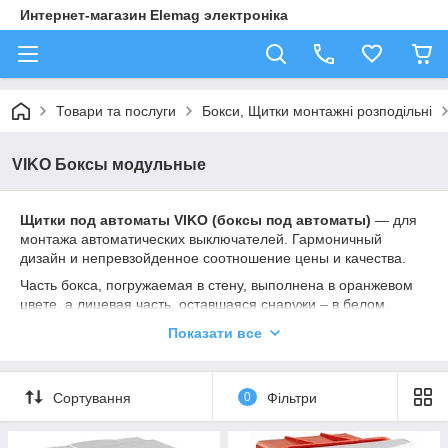
Интернет-магазин Elemag электроніка
Товари та послуги
Бокси, Щитки монтажні розподільні
VIKO Боксы модульные
Щитки под автоматы VIKO (боксы под автоматы)
― для
монтажа автоматических выключателей. Гармоничный
дизайн и непревзойденное соотношение цены и качества.
Часть бокса, погружаемая в стену, выполнена в оранжевом
цвете, а лицевая часть, оставшаяся снаружи – в белом.
Щитки под автоматы vikо
для автоматических
Показати все
выключателей скрытой установки от 1 до 36 модулей (Viko)
предназначены для сборки низковольтного оборудования
(автоматические выключатели, УЗО , реле напряжения
),
Сортування
0
Фільтри
используются на объектах жилого, офисного назначения.
В комплект щитков входит:
клеммный блок (нулевая