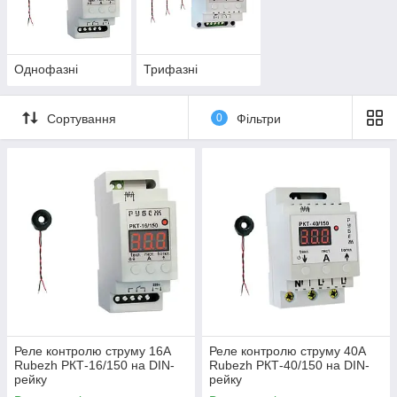
Ми пропонуємо вибір
реле тока
за доступними цінами.
Однофазні
Трифазні
Сортування
0
Фільтри
Реле контролю струму 16А
Реле контролю струму 40А
Rubezh РКТ-16/150 на DIN-
Rubezh РКТ-40/150 на DIN-
рейку
рейку