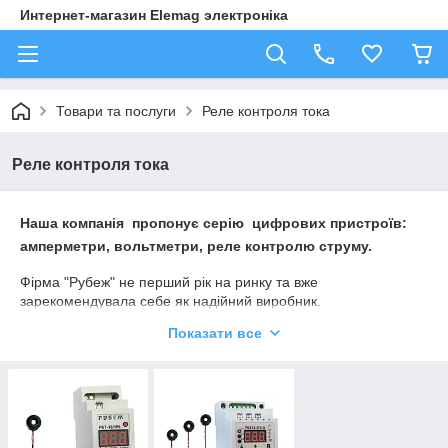
Интернет-магазин Elemag электроніка
Товари та послуги
Реле контроля тока
Реле контроля тока
Наша компанія пропонує серію цифрових пристроїв:
амперметри, вольтметри, реле контролю струму.
Фірма "Рубеж" не перший рік на ринку та вже
зарекомендувала себе як надійний виробник.
Пристрої для тих, хто шукає і недорогий сегмент, і надійний і
Показати все
простий у встановленні.
Купити в нашому
інтернет-магазин Elemag електроніка
можна
трехфазное реле
контролю
тока
РКТ16-3/100
фірми РУБЕЖ (Ураїна) і
однофазне Реле
контролю
струму
РУБЕЖ
РКТ-16/100
з вибором пріоритетного навантаження