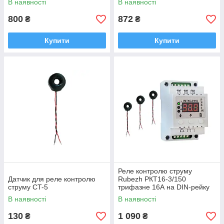
В наявності
В наявності
800
872
₴
₴
Купити
Купити
Реле контролю струму
Датчик для реле контролю
Rubezh РКТ16-3/150
струму CT-5
трифазне 16А на DIN-рейку
В наявності
В наявності
130
1 090
₴
₴