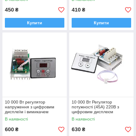
450
410
₴
₴
Купити
Купити
10 000 Вт регулятор
10 000 Вт Регулятор
напруження з цифровим
потужності (45А) 220В з
дисплеїм і вимикачем
цифровим дисплеєм
В наявності
В наявності
600
630
₴
₴