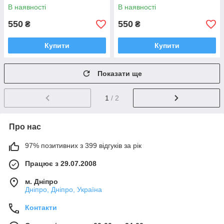
резистором
резистором
В наявності
В наявності
550
550
₴
₴
Купити
Купити
Показати ще
1
/ 2
Про нас
97% позитивних з 399 відгуків за рік
Працює з 29.07.2008
м. Дніпро
Дніпро, Дніпро, Україна
Контакти