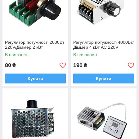
Регулятор потужності 2000Вт
Регулятор потужності 4000Вт/
220V/Діммер 2 кВт
Діммер 4 кВт AC 220V
В наявності
В наявності
80
190
₴
₴
Купити
Купити