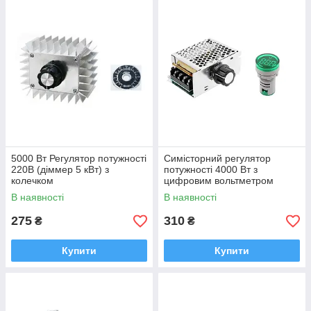
5000 Вт Регулятор потужності
Симісторний регулятор
220В (діммер 5 кВт) з
потужності 4000 Вт з
колечком
цифровим вольтметром
В наявності
В наявності
275
310
₴
₴
Купити
Купити