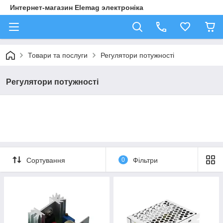
Интернет-магазин Elemag электроніка
Товари та послуги
Регулятори потужності
Регулятори потужності
Сортування
0
Фільтри