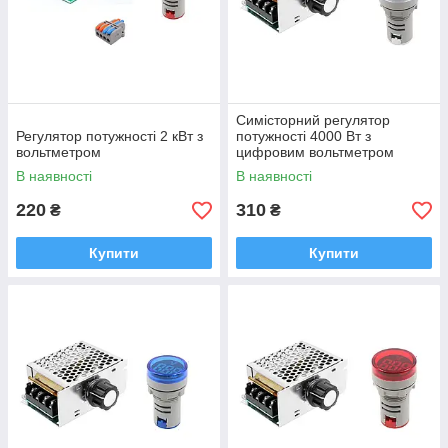
Симісторний регулятор
Регулятор потужності 2 кВт з
потужності 4000 Вт з
вольтметром
цифровим вольтметром
В наявності
В наявності
220
310
₴
₴
Купити
Купити