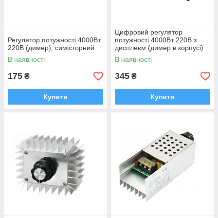
Цифровий регулятор
Регулятор потужності 4000Вт
потужності 4000Вт 220В з
220В (димер), симісторний
дисплеєм (димер в корпусі)
В наявності
В наявності
175
345
₴
₴
Купити
Купити