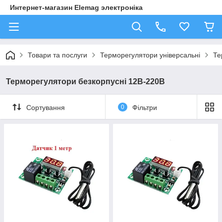
Интернет-магазин Elemag электроніка
Товари та послуги
Терморегулятори універсальні
Те
Терморегулятори безкорпусні 12В-220В
Сортування
0
Фільтри