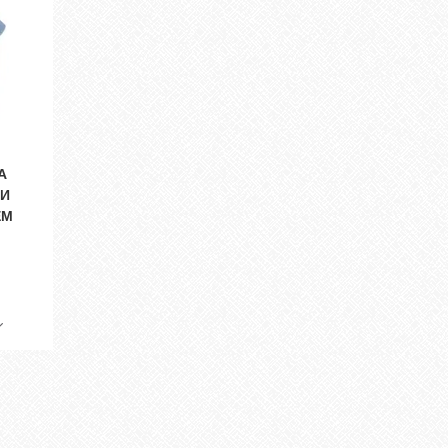
А
НИ
ЕМ