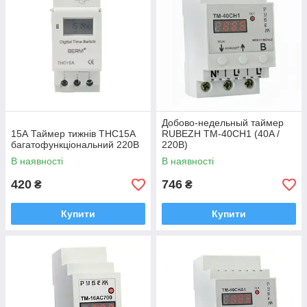
Добово-недельный таймер
15А Таймер тижнів THC15A
RUBEZH TM-40CH1 (40A /
багатофункціональний 220В
220В)
В наявності
В наявності
420
746
₴
₴
Купити
Купити