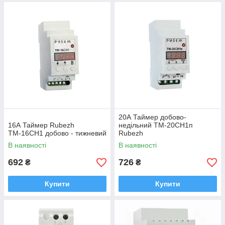
20А Таймер добово-
16А Таймер Rubezh
недільний ТМ-20СН1п
ТМ-16СН1 добово - тижневий
Rubezh
В наявності
В наявності
692
726
₴
₴
Купити
Купити