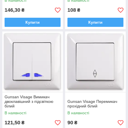
В наявності
В наявності
146,30
108
₴
₴
Купити
Купити
Gunsan Visage Вимикач
двоклавішний з підсвіткою
Gunsan Visage Перемикач
білий
прохідний білий
В наявності
В наявності
121,50
90
₴
₴