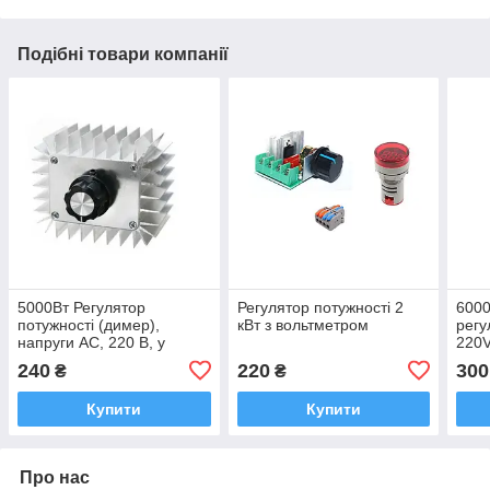
Подібні товари компанії
5000Вт Регулятор
Регулятор потужності 2
6000
потужності (димер),
кВт з вольтметром
регу
напруги AC, 220 В, у
220
корпусі
240
220
300
₴
₴
Купити
Купити
Про нас