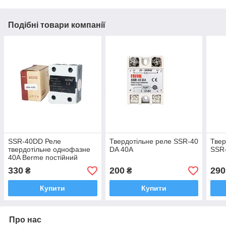
Подібні товари компанії
SSR-40DD Реле
Твердотільне реле SSR-40
Твер
твердотільне однофазне
DA 40A
SSR
40A Berme постійний
струм
330
200
290
₴
₴
Купити
Купити
Про нас