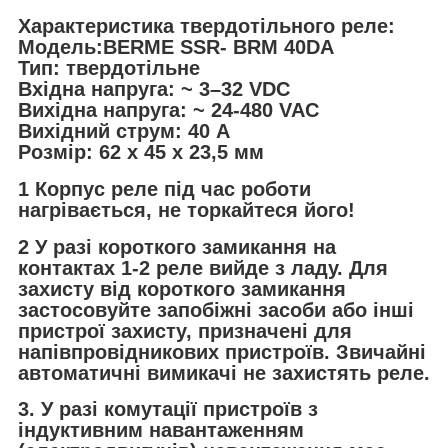
Характеристика твердотільного реле:
Модель:
BERME SSR- BRM 40DA
Тип: твердотільне
Вхідна напруга: ~ 3–32 VDC
Вихідна напруга: ~ 24-480 VAC
Вихідний струм: 40 А
Розмір: 62 x 45 x 23,5 мм
1 Корпус реле під час роботи
нагрівається, не торкайтеся його!
2 У разі короткого замикання на
контактах 1-2 реле вийде з ладу. Для
захисту від короткого замикання
застосовуйте запобіжні засоби або інші
пристрої захисту, призначені для
напівпровідникових пристроїв. Звичайні
автоматичні вимикачі не захистять реле.
3. У разі комутації пристроїв з
індуктивним навантаженням