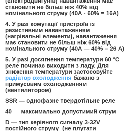
(електродвигунів) навантаження має
становити не більш ніж 40% від
номінального струму
(40А - 60% = 16А)
4. У разі комутації пристроїв із
резистивним навантаженням
(нагрівальні елементи), навантаження
має становити не більш ніж 60% від
номінального струму (40А — 40% = 26 А)
5. У разі досягнення температури 60 °C
реле починає виходити з ладу. Для
зниження температури застосовуйте
радіатор охолодження
бажано з
примусовим охолодженням
(вентилятором)
SSR — однофазне твердотільне реле
40 — максимально допустимий струм
D — тип керівного сигналу 3-32V
постійного струму
(не плутати