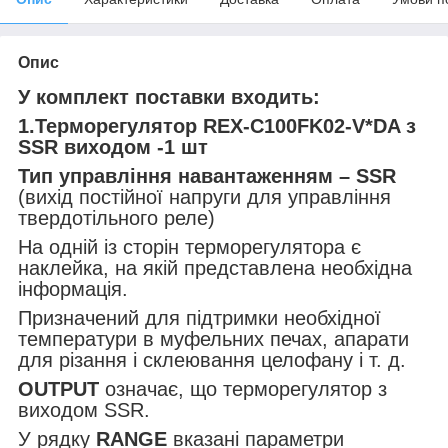
Опис
У комплект поставки входить:
1.Терморегулятор
REX
-
C
100
FK
02-
V
*
DA
з
SSR
виходом -1 шт
Тип управління навантаженням –
SSR
(вихід постійної напруги для управління
твердотільного реле)
На одній із сторін терморегулятора є
наклейка, на якій представлена необхідна
інформація.
Призначений для підтримки необхідної
температури в муфельних печах, апарати
для різання і склеювання целофану і т. д.
OUTPUT
означає, що терморегулятор з
виходом SSR.
У рядку
RANGE
вказані параметри