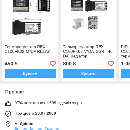
Терморегулятор REX-
Терморегулятор REX-
PID 
C100FK02-M*DA RELAY
C100FK02-V*DA, SSR - 40
C100
DA, радіатор
терм
раді
450
800
1 0
₴
₴
Купити
Купити
Про нас
97% позитивних з 399 відгуків за рік
Працює з 29.07.2008
м. Дніпро
Дніпро, Дніпро, Україна