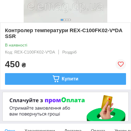
Контролер температури REX-C100FK02-V*DA
SSR
В наявності
Код: REX-C100FK02-V*DА
Роздріб
450
₴
Купити
Опис
Характеристики
Доставка
Оплата
Умови п