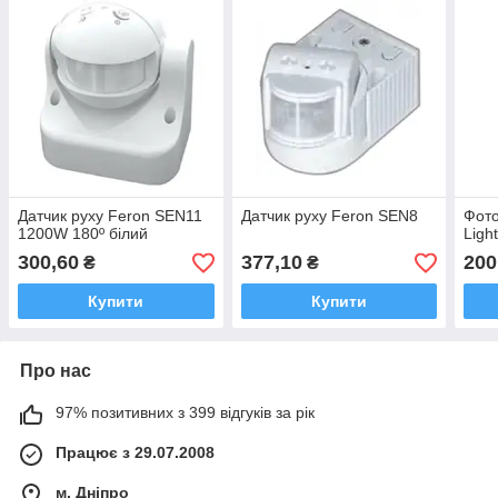
Датчик руху Feron SEN11
Датчик руху Feron SEN8
Фото
1200W 180º білий
Ligh
300,60
377,10
200
₴
₴
Купити
Купити
Про нас
97% позитивних з 399 відгуків за рік
Працює з 29.07.2008
м. Дніпро