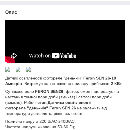
Опис
Датчик освітленості фотореле "день-ніч"
Feron SEN 26
-
10
Амперів
. Витримує навантаження приладу приблизно-
2 КВт
Сутінкове реле
FERON SEN26
-фотоелемент, що реагує на
настання темної пори доби (вмикає) і світлої пори доби
(вимкне). Робочі
стан
Датчика освітленості
фотореле "день-ніч" Feron SEN 26
не залежить від
температури довкілля та рівня вологості.
Поживна напруга 220 В/АС-240В/АС;
Частота напруги живлення 50-60 Гц;