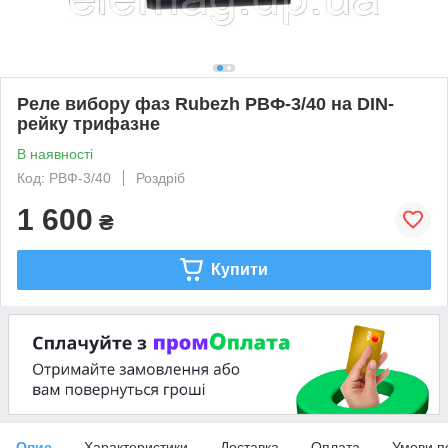
Реле вибору фаз Rubezh РВФ-3/40 на DIN-
рейку трифазне
В наявності
Код: РВФ-3/40
Роздріб
1 600
₴
Купити
Опис
Характеристики
Доставка
Оплата
Умови п