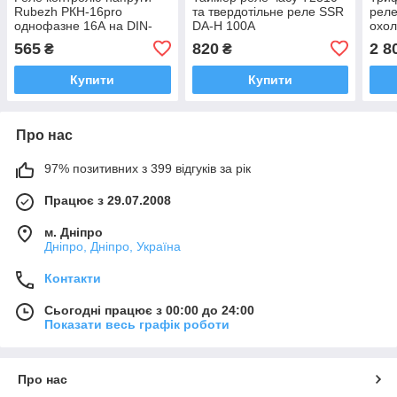
Rubezh РКН-16pro
та твердотільне реле SSR
реле
однофазне 16А на DIN-
DA-H 100A
охол
рейку
та к
565
820
2 8
₴
₴
Купити
Купити
Про нас
97% позитивних з 399 відгуків за рік
Працює з 29.07.2008
м. Дніпро
Дніпро, Дніпро, Україна
Контакти
Сьогодні працює з 00:00 до 24:00
Показати весь графік роботи
Про нас