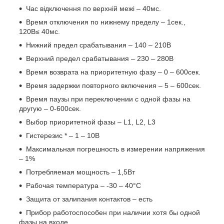
Час відключення по верхній межі – 40мс.
Время отключения по нижнему пределу – 1сек.,
120В≤ 40мс.
Нижний предел срабатывания – 140 – 210В
Верхний предел срабатывания – 230 – 280В
Время возврата на приоритетную фазу – 0 – 600сек.
Время задержки повторного включения – 5 – 600сек.
Время паузы при переключении с одной фазы на
другую – 0-600сек.
Выбор приоритетной фазы – L1, L2, L3
Гистерезис * – 1 – 10В
Максимальная погрешность в измерении напряжения
– 1%
Потребляемая мощность – 1,5Вт
Рабочая температура – -30 – 40°C
Защита от залипания контактов – есть
Прибор работоспособен при наличии хотя бы одной
фазы на входе.