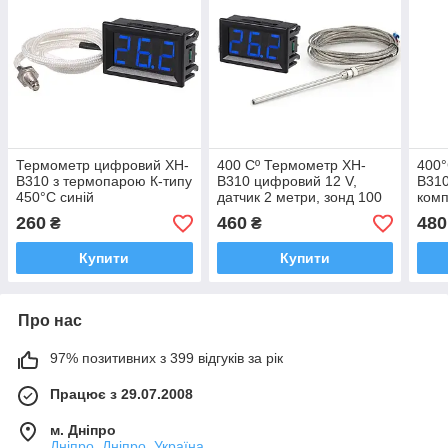
Термометр цифровий XH-
400 Cº Термометр XH-
400°
B310 з термопарою К-типу
B310 цифровий 12 V,
B310
450°С синій
датчик 2 метри, зонд 100
комп
мм
260
460
480
₴
₴
Купити
Купити
Про нас
97% позитивних з 399 відгуків за рік
Працює з 29.07.2008
м. Дніпро
Дніпро, Дніпро, Україна