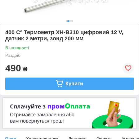
400 Cº Термометр XH-B310 цифровий 12 V,
датчик 2 метри, зонд 200 мм
В наявності
Роздріб
490
₴
Купити
Опис
Характеристики
Доставка
Оплата
Умови п