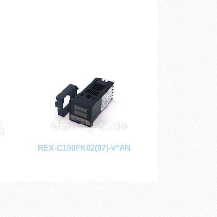
REX-C100FK02(07)-V*AN