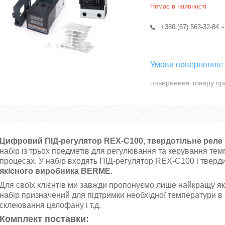
Немає в наявності
+380 (67) 563-32-84
повернення товару пр
Цифровий ПІД-регулятор REX-C100, твердотільне реле 
набір із трьох предметів для регулювання та керування тем
процесах. У набір входять ПІД-регулятор REX-C100 і твер
якісного виробника BERME.
Для своїх клієнтів ми завжди пропонуємо лише найкращу як
набір призначений для підтримки необхідної температури в 
склеювання целофану і т.д.
Комплект поставки: