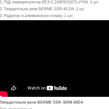
1. ПІД-терморегулятор REX-C100FK02(07)-V*AN -1 шт
2. Твердотільне реле BERME SSR-40 DA -1 шт
3. Радіатор із алюмінієвого сплаву -1 шт.
Твердотільне реле BERME SSR- BRM 40DA