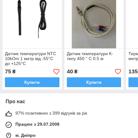
Датчик температури NTC
Датчик температури К-
Терм
10kOm 1 метр від -55°C
типу 450 ° С 0.5 м
метр
до +125°C
75
40
135
₴
₴
Купити
Купити
Про нас
97% позитивних з 399 відгуків за рік
Працює з 29.07.2008
м. Дніпро