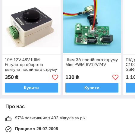
10А 12V-48V ШІМ
Шим 3А постійного струму
ПІД 
Регулятор оборотів
Mini PWM 6V12V24V
C100
двигуна постійного струму
SSR-
1 ме
350
130
1 1
₴
₴
Купити
Купити
Про нас
97% позитивних з 402 відгуків за рік
Працює з 29.07.2008