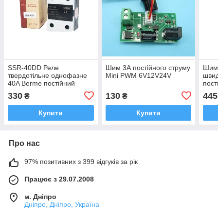
SSR-40DD Реле
Шим 3А постійного струму
Шим
твердотільне однофазне
Mini PWM 6V12V24V
швид
40A Berme постійний
пост
струм
рев
330
130
445
₴
₴
Купити
Купити
Про нас
97% позитивних з 399 відгуків за рік
Працює з 29.07.2008
м. Дніпро
Дніпро, Дніпро, Україна