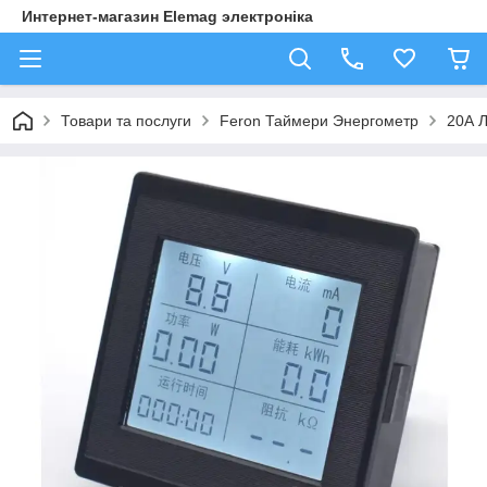
Интернет-магазин Elemag электроніка
Товари та послуги
Feron Таймери Энергометр
20А Л