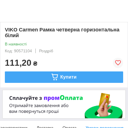
VIKO Carmen Рамка четверна горизонтальна
білий
В наявності
Код: 90571104
Роздріб
111,20
₴
Купити
арактеристики
Доставка
Оплата
Умови повернення