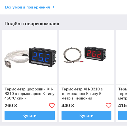
Всі умови повернення
Подібні товари компанії
Термометр цифровий XH-
Термометр XH-B310 з
Терм
B310 з термопарою К-типу
термопарою К-типу 5
терм
450°С синій
метрів червоний
метр
260
440
415
₴
₴
Купити
Купити