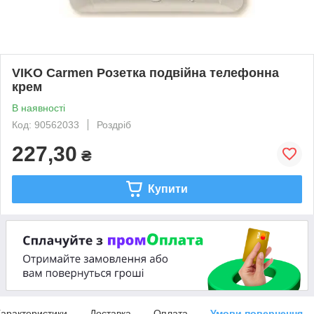
VIKO Carmen Розетка подвійна телефонна
крем
В наявності
Код: 90562033
Роздріб
227,30
₴
Купити
арактеристики
Доставка
Оплата
Умови повернення