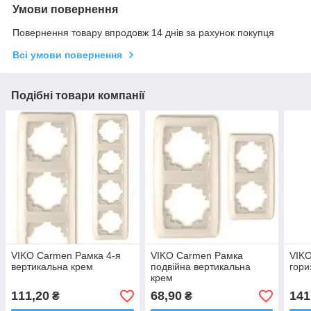
Умови повернення
Повернення товару впродовж 14 днів за рахунок покупця
Всі умови повернення
Подібні товари компанії
VIKO Carmen Рамка 4-я
VIKO Carmen Рамка
VIKO
вертикальна крем
подвійна вертикальна
гори
крем
111,20
68,90
141
₴
₴