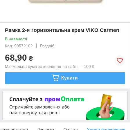
Рамка 2-я горизонтальна крем VIKO Carmen
В наявності
Код: 90572102
Роздріб
68,90
₴
Мінімальна сума замовлення на сайті — 100 ₴
Купити
арактеристики
Доставка
Оплата
Умови повернення