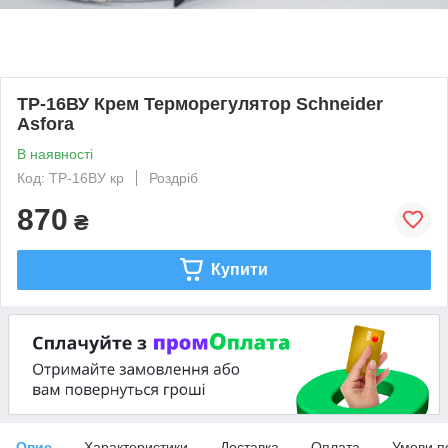
ТР-16ВУ Крем Терморегулятор Schneider
Asfora
В наявності
Код: ТР-16ВУ кр
Роздріб
870
₴
Купити
Опис
Характеристики
Доставка
Оплата
Умови п