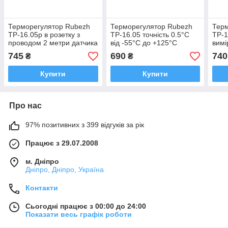
Терморегулятор Rubezh
Терморегулятор Rubezh
Терм
ТР-16.05р в розетку з
ТР-16.05 точність 0.5°С
ТР-1
проводом 2 метри датчика
від -55°С до +125°С
вимі
745
690
740
₴
₴
Купити
Купити
Про нас
97% позитивних з 399 відгуків за рік
Працює з 29.07.2008
м. Дніпро
Дніпро, Дніпро, Україна
Контакти
Сьогодні працює з 00:00 до 24:00
Показати весь графік роботи