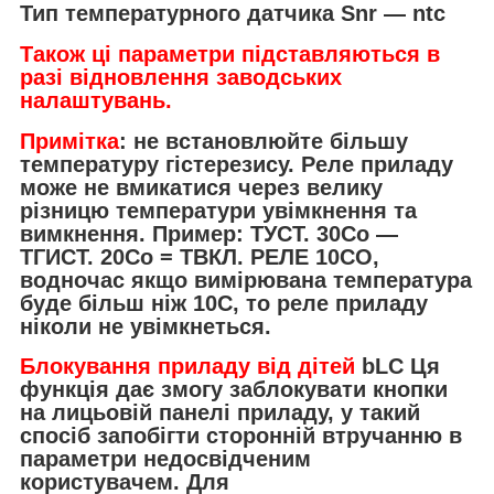
Тип температурного датчика Snr — ntc
Також ці параметри підставляються в
разі відновлення заводських
налаштувань.
Примітка
: не встановлюйте більшу
температуру гістерезису. Реле приладу
може не вмикатися через велику
різницю температури увімкнення та
вимкнення. Пример: TУСТ. 30Со ―
TГИСТ. 20Со = TВКЛ. РЕЛЕ 10СО,
водночас якщо вимірювана температура
буде більш ніж 10С, то реле приладу
ніколи не увімкнеться.
Блокування приладу від дітей
bLC Ця
функція дає змогу заблокувати кнопки
на лицьовій панелі приладу, у такий
спосіб запобігти сторонній втручанню в
параметри недосвідченим
користувачем. Для