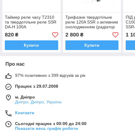
Таймер реле часу Т2310
Трифазне твердотільне
ПІД 
та твердотільне реле SSR
реле 120A SSR з активним
C100
DA-H 100A
охолодженням (радіатор
SSR-
та кулер)
1 ме
820
2 800
1 1
₴
₴
Купити
Купити
Про нас
97% позитивних з 399 відгуків за рік
Працює з 29.07.2008
м. Дніпро
Дніпро, Дніпро, Україна
Контакти
Сьогодні працює з 00:00 до 24:00
Показати весь графік роботи