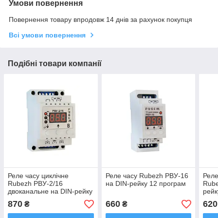
Умови повернення
Повернення товару впродовж 14 днів за рахунок покупця
Всі умови повернення
Подібні товари компанії
Реле часу циклічне
Реле часу Rubezh РВУ-16
Реле
Rubezh РВУ-2/16
на DIN-рейку 12 програм
Rube
двоканальне на DIN-рейку
рейк
(2х16А, 220В)
870
660
620
₴
₴