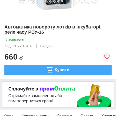
Автоматика повороту лотків в інкубаторі,
реле часу РВУ-16
В наявності
Код: РВУ-16 АПЛ
Роздріб
660
₴
Купити
Опис
Характеристики
Доставка
Оплата
Умови п