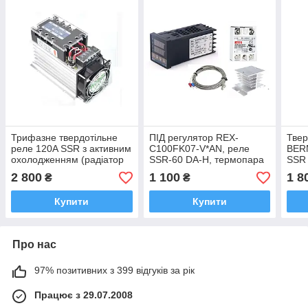
Трифазне твердотільне
ПІД регулятор REX-
Твер
реле 120A SSR з активним
C100FK07-V*AN, реле
BER
охолодженням (радіатор
SSR-60 DA-H, термопара
SSR
та кулер)
1 метр, радіатор
2 800
1 100
1 8
₴
₴
Купити
Купити
Про нас
97% позитивних з 399 відгуків за рік
Працює з 29.07.2008