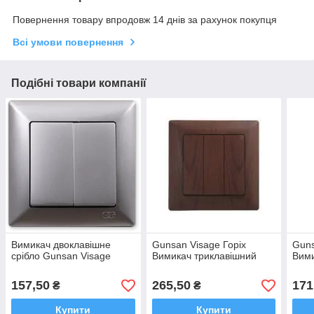
Повернення товару впродовж 14 днів за рахунок покупця
Всі умови повернення
Подібні товари компанії
Вимикач двоклавішне
Gunsan Visage Горіх
Guns
срібло Gunsan Visage
Вимикач триклавішний
Вими
157,50
265,50
171
₴
₴
Купити
Купити