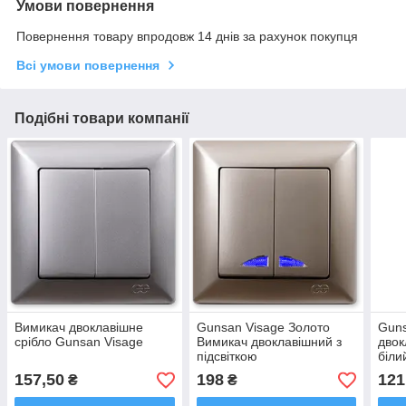
Умови повернення
Повернення товару впродовж 14 днів за рахунок покупця
Всі умови повернення
Подібні товари компанії
Вимикач двоклавішне
Gunsan Visage Золото
Guns
срібло Gunsan Visage
Вимикач двоклавішний з
двок
підсвіткою
біли
157,50
198
121
₴
₴