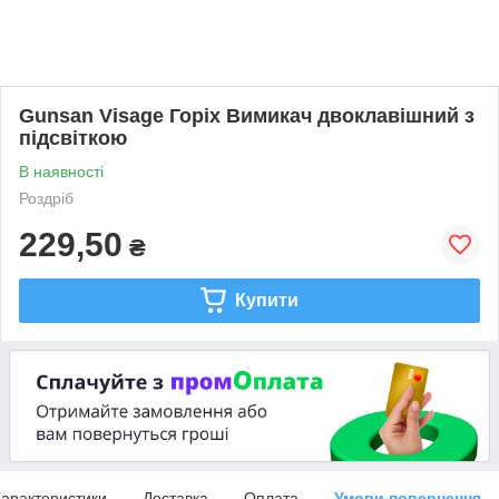
Gunsan Visage Горіх Вимикач двоклавішний з
підсвіткою
В наявності
Роздріб
229,50
₴
Купити
арактеристики
Доставка
Оплата
Умови повернення