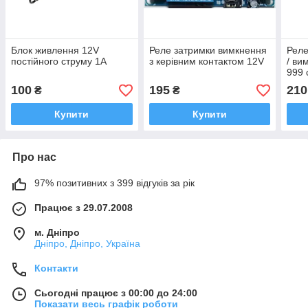
Блок живлення 12V
Реле затримки вимкнення
Реле
постійного струму 1A
з керівним контактом 12V
/ ви
999 
100
195
210
₴
₴
Купити
Купити
Про нас
97% позитивних з 399 відгуків за рік
Працює з 29.07.2008
м. Дніпро
Дніпро, Дніпро, Україна
Контакти
Сьогодні працює з 00:00 до 24:00
Показати весь графік роботи