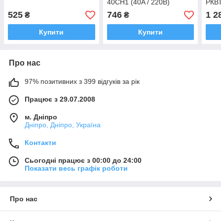
40CH1 (40A / 220В)
РКВТ
двок
525
746
1 2
₴
₴
2х16
Купити
Купити
Про нас
97% позитивних з 399 відгуків за рік
Працює з 29.07.2008
м. Дніпро
Дніпро, Дніпро, Україна
Контакти
Сьогодні працює з 00:00 до 24:00
Показати весь графік роботи
Про нас