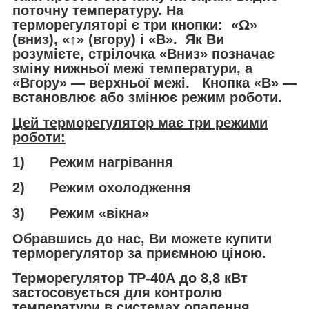
поточну температуру. На
терморегуляторі є три кнопки: «Ω»
(вниз), «↑» (вгору) і «В». Як Ви
розумієте, стрілочка «Вниз» позначає
зміну нижньої межі температури, а
«Вгору» — верхньої межі. Кнопка «В» —
встановлює або змінює режим роботи.
Цей терморегулятор має три режими
роботи:
1) Режим нагрівання
2) Режим охолодження
3) Режим «вікна»
Обравшись до нас, Ви можете купити
терморегулятор за приємною ціною.
Терморегулятор ТР-40А до 8,8 кВт
застосовується для контролю
температури в системах опалення,