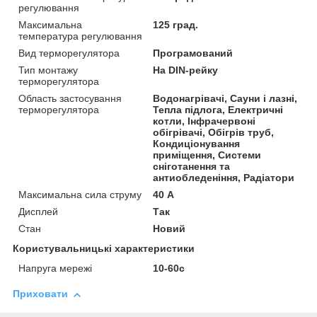
регулювання
Максимальна
125 град.
температура регулювання
Вид терморегулятора
Програмований
Тип монтажу
На DIN-рейку
терморегулятора
Область застосування
Водонагрівачі, Сауни і лазні,
терморегулятора
Тепла підлога, Електричні
котли, Інфрачервоні
обігрівачі, Обігрів труб,
Кондиціонування
приміщення, Системи
сніготанення та
антиобледеніння, Радіатори
Максимальна сила струму
40 А
Дисплей
Так
Стан
Новий
Користувальницькі характеристики
Напруга мережі
10-60с
Приховати