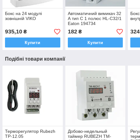
Бокс на 24 модулі
Автоматичний вимикач 32
Бокс
зовнішній VIKO
А тип C 1 полюс HL-C32/1
внут
Eaton 194734
935,10
182
324
₴
₴
Купити
Купити
Подібні товари компанії
Терморегулятор Rubezh
Добово-недельный
Регу
ТР-12.05
таймер RUBEZH TM-
терм