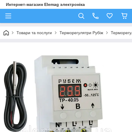
Интернет-магазин Elemag электроніка
Товари та послуги
Терморегулятри Рубіж
Терморегу