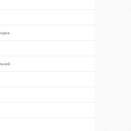
іодна
льний