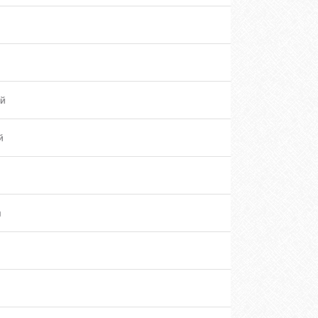
ій
й
м