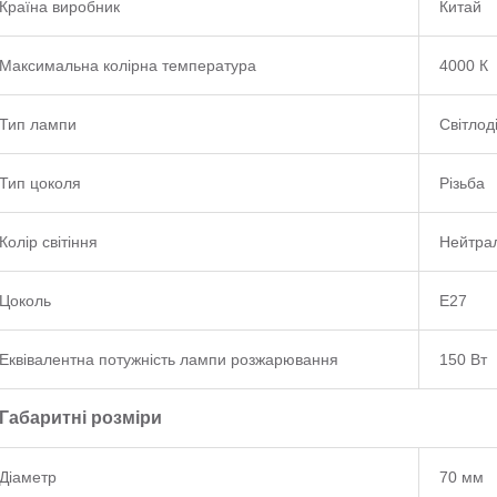
Країна виробник
Китай
Максимальна колірна температура
4000 К
Тип лампи
Світлод
Тип цоколя
Різьба
Колір світіння
Нейтра
Цоколь
E27
Еквівалентна потужність лампи розжарювання
150 Вт
Габаритні розміри
Діаметр
70 мм