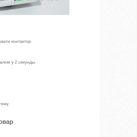
вати контактор.
алом у 2 секунды.
тику.
овар