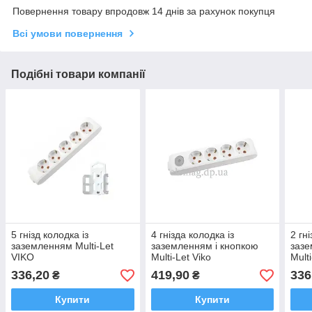
Повернення товару впродовж 14 днів за рахунок покупця
Всі умови повернення
Подібні товари компанії
5 гнізд колодка із
4 гнізда колодка із
2 гн
заземленням Multi-Let
заземленням і кнопкою
зазе
VIKO
Multi-Let Viko
Multi
336,20
419,90
336
₴
₴
Купити
Купити