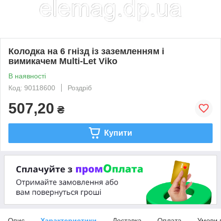
Колодка на 6 гнізд із заземленням і
вимикачем Multi-Let Viko
В наявності
Код: 90118600
Роздріб
507,20
₴
Купити
Опис
Характеристики
Доставка
Оплата
Умови 