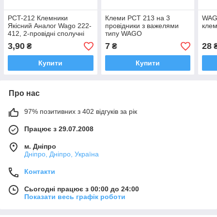
PCT-212 Клемники
Клеми РСТ 213 на 3
WAG
Якісний Аналог Wago 222-
провідники з важелями
клем
412, 2-провідні сполучні
типу WAGO
клеми, 0,08-4 мм2
3,90
7
28
₴
₴
Купити
Купити
Про нас
97% позитивних з 402 відгуків за рік
Працює з 29.07.2008
м. Дніпро
Дніпро, Дніпро, Україна
Контакти
Сьогодні працює з 00:00 до 24:00
Показати весь графік роботи