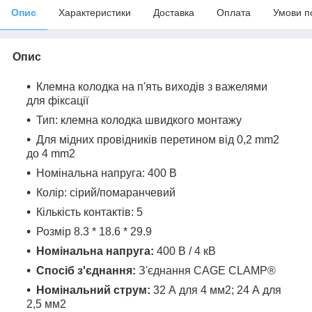
Опис
Характеристики
Доставка
Оплата
Умови п
Опис
Клемна колодка на п'ять виходів з важелями
для фіксації
Тип: клемна колодка швидкого монтажу
Для мідних провідників перетином від 0,2 mm2
до 4 mm2
Номінальна напруга: 400 В
Колір: сірий/помаранчевий
Кількість контактів: 5
Розмір 8.3 * 18.6 * 29.9
Номінальна напруга:
400 В / 4 кВ
Спосіб з'єднання:
З'єднання CAGE CLAMP®
Номінальний струм:
32 А для 4 мм
2
; 24 А для
2,5 мм
2