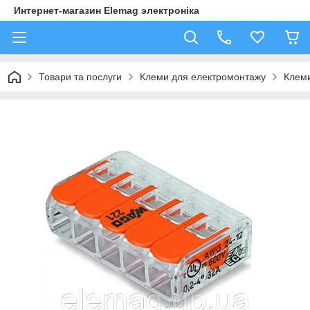
Интернет-магазин Elemag электроніка
Товари та послуги
Клеми для електромонтажу
Клеми