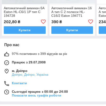
Автоматичний вимикач 6A
Автоматичний вимикач 16
Авто
Eaton HL-C6/1 1P тип C
А тип C 2 полюси HL-
А ти
194728
C16/2 Eaton 194771
Eato
202,80
390
234
₴
₴
Купити
Купити
Про нас
97% позитивних з 399 відгуків за рік
Працює з 29.07.2008
м. Дніпро
Дніпро, Дніпро, Україна
Контакти
Сьогодні працює з 00:00 до 24:00
Показати весь графік роботи