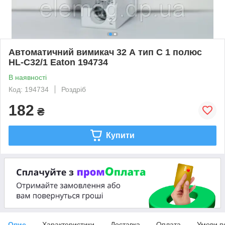
Автоматичний вимикач 32 А тип C 1 полюс
HL-C32/1 Eaton 194734
В наявності
Код: 194734
Роздріб
182
₴
Купити
Опис
Характеристики
Доставка
Оплата
Умови п