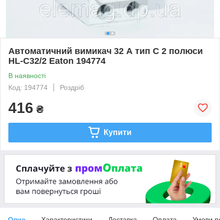
Автоматичний вимикач 32 А тип C 2 полюси
HL-C32/2 Eaton 194774
В наявності
Код: 194774
Роздріб
416
₴
Купити
Опис
Характеристики
Доставка
Оплата
Умови п