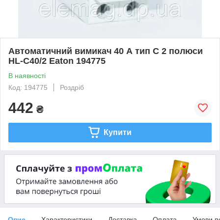
Автоматичний вимикач 40 А тип C 2 полюси
HL-C40/2 Eaton 194775
В наявності
Код: 194775
Роздріб
442
₴
Купити
Опис
Характеристики
Доставка
Оплата
Умови п