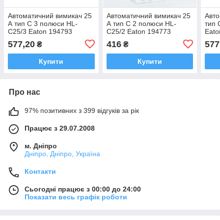
Автоматичний вимикач 25
Автоматичний вимикач 25
Авто
А тип C 3 полюси HL-
А тип C 2 полюси HL-
тип 
C25/3 Eaton 194793
C25/2 Eaton 194773
Eato
577,20
416
577
₴
₴
Купити
Купити
Про нас
97% позитивних з 399 відгуків за рік
Працює з 29.07.2008
м. Дніпро
Дніпро, Дніпро, Україна
Контакти
Сьогодні працює з 00:00 до 24:00
Показати весь графік роботи