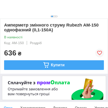
Амперметр змінного струму Rubezh АМ-150
однофазний (0,1-150А)
В наявності
Код: АМ-150
Роздріб
636
₴
Купити
Опис
Характеристики
Доставка
Оплата
Умови п