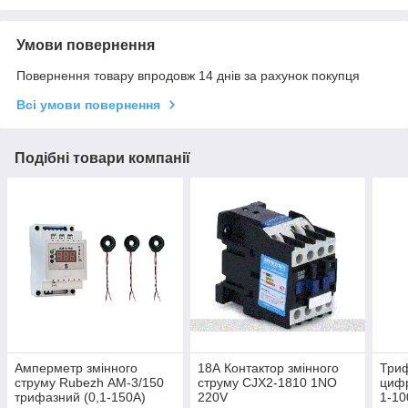
Умови повернення
Повернення товару впродовж 14 днів за рахунок покупця
Всі умови повернення
Подібні товари компанії
Амперметр змінного
18А Контактор змінного
Три
струму Rubezh АМ-3/150
струму CJX2-1810 1NO
цифр
трифазний (0,1-150А)
220V
1-10