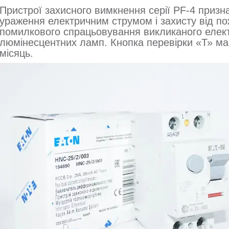
Пристрої захисного вимкнення серії PF-4 призн
ураження електричним струмом і захисту від пож
помилкового спрацьовування викликаного елек
люмінесцентних ламп. Кнопка перевірки «Т» ма
місяць.