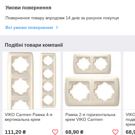
Умови повернення
Повернення товару впродовж 14 днів за рахунок покупця
Всі умови повернення
Подібні товари компанії
VIKO Carmen Рамка 4-я
Рамка 2-я горизонтальна
VIK
вертикальна крем
крем VIKO Carmen
подв
кре
111,20
68,90
68,
₴
₴