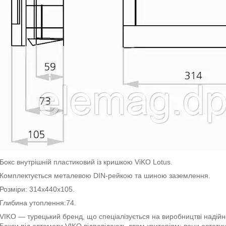
Бокс внутрішній пластиковий із кришкою ViKO Lotus.
Комплектується металевою DIN-рейкою та шиною заземлення.
Розміри: 314х440х105.
Глибина утоплення:74.
VIKO — турецький бренд, що спеціалізується на виробництві надійно
Бокси під автомати VIKO відповідають двом критеріям: вони естетич