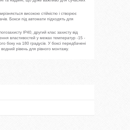
різняється високою стійкістю і створює
чів. Бокси під автомати підходять для
огозахисту IP40, другий клас захисту від
еження властивостей у межах температур -15 -
ого боку на 180 градусів. У боксі передбачені
 водний рівень для рівного монтажу.