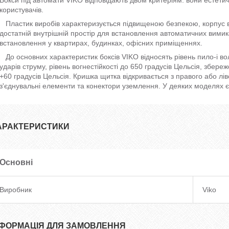
користувачів.
Пластик виробів характеризується підвищеною безпекою, корпус ви
достатній внутрішній простір для встановлення автоматичних вимика
встановлення у квартирах, будинках, офісних приміщеннях.
До основних характеристик боксів VIKO відносять рівень пило-і вол
ударів струму, рівень вогнестійкості до 650 градусів Цельсія, збер
+60 градусів Цельсія. Кришка щитка відкривається з правого або лів
з'єднувальні елементи та конектори уземлення. У деяких моделях є
АРАКТЕРИСТИКИ
Основні
Виробник
Viko
НФОРМАЦІЯ ДЛЯ ЗАМОВЛЕННЯ