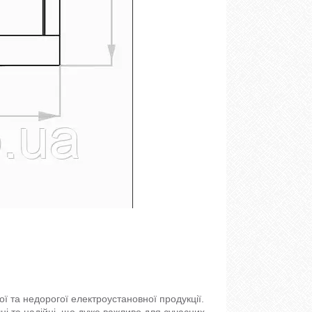
ї та недорогої електроустановної продукції.
ні та надійні, що дуже важливо для сучасних