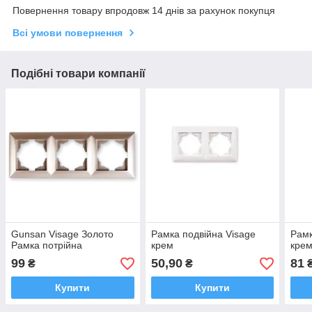
Повернення товару впродовж 14 днів за рахунок покупця
Всі умови повернення
Подібні товари компанії
Gunsan Visage Золото
Рамка подвійна Visage
Рамк
Рамка потрійна
крем
кре
99
50,90
81
₴
₴
Купити
Купити