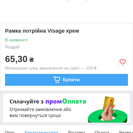
Рамка потрійна Visage крем
В наявності
Роздріб
65,30
₴
Мінімальна сума замовлення на сайті — 100 ₴
Купити
Опис
Характеристики
Доставка
Оплата
Умови 