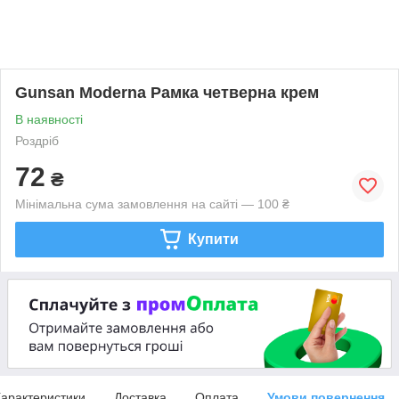
Gunsan Moderna Рамка четверна крем
В наявності
Роздріб
72
₴
Мінімальна сума замовлення на сайті — 100 ₴
Купити
арактеристики
Доставка
Оплата
Умови повернення