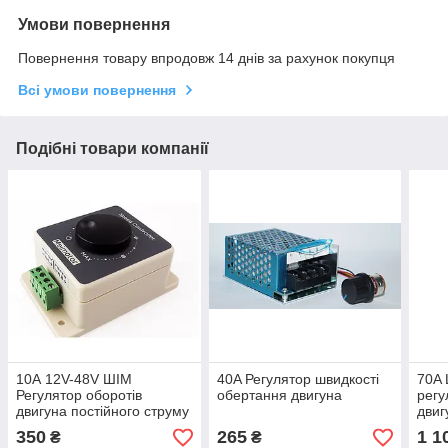
Умови повернення
Повернення товару впродовж 14 днів за рахунок покупця
Всі умови повернення
Подібні товари компанії
10А 12V-48V ШІМ
40A Регулятор швидкості
70A
Регулятор оборотів
обертання двигуна
регу
двигуна постійного струму
двиг
з ре
350
265
1 1
₴
₴
пер