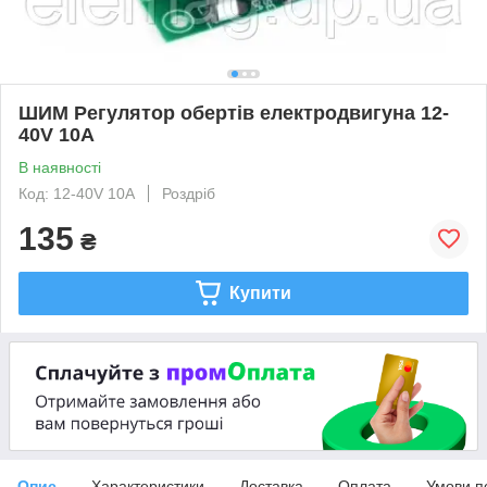
ШИМ Регулятор обертів електродвигуна 12-
40V 10A
В наявності
Код: 12-40V 10A
Роздріб
135
₴
Купити
Опис
Характеристики
Доставка
Оплата
Умови п