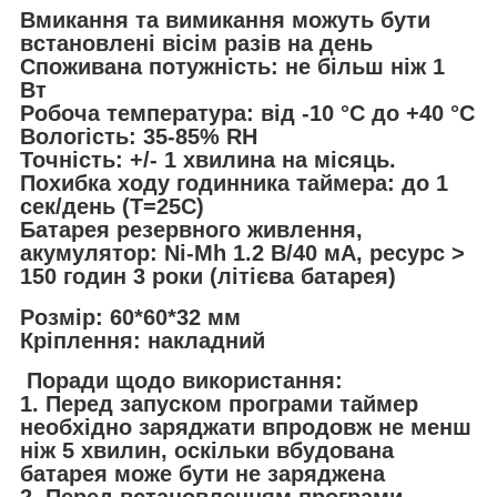
Вмикання та вимикання можуть бути
встановлені вісім разів на день
Споживана потужність: не більш ніж 1
Вт
Робоча температура: від -10 °C до +40 °C
Вологість: 35-85% RH
Точність: +/- 1 хвилина на місяць.
Похибка ходу годинника таймера: до 1
сек/день (Т=25С)
Батарея резервного живлення,
акумулятор: Ni-Mh 1.2 В/40 мА, ресурс >
150 годин 3 роки (літієва батарея)
Розмір: 60*60*32 мм
Кріплення: накладний
Поради щодо використання:
1. Перед запуском програми таймер
необхідно заряджати впродовж не менш
ніж 5 хвилин, оскільки вбудована
батарея може бути не заряджена