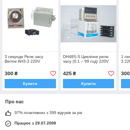
3 секунди Реле часу
DH48S-S Циклічне реле
1 се
Berme AH3-3 220V
часу (0.1 – 99 год) 220V
3 22
300
425
300
₴
₴
Купити
Купити
Про нас
97% позитивних з 399 відгуків за рік
Працює з 29.07.2008