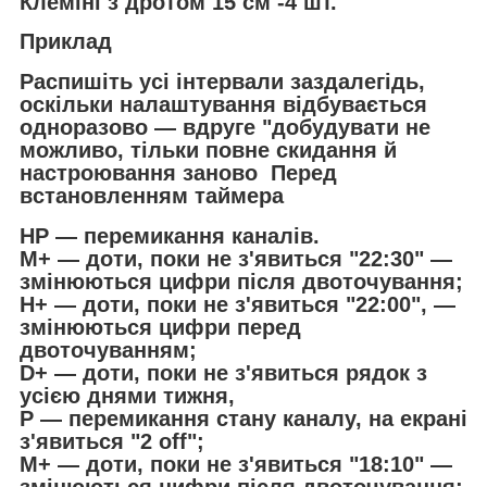
Клеміні з дротом 15 см -4 шт.
Приклад
Распишіть усі інтервали заздалегідь,
оскільки налаштування відбувається
одноразово — вдруге "добудувати не
можливо, тільки повне скидання й
настроювання заново Перед
встановленням таймера
НP — перемикання каналів.
M+ — доти, поки не з'явиться "22:30" —
змінюються цифри після двоточування;
H+ — доти, поки не з'явиться "22:00", —
змінюються цифри перед
двоточуванням;
D+ — доти, поки не з'явиться рядок з
усією днями тижня,
P — перемикання стану каналу, на екрані
з'явиться "2 off";
M+ — доти, поки не з'явиться "18:10" —
змінюються цифри після двоточування;