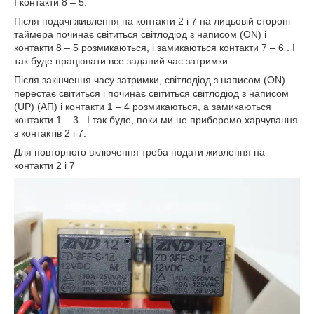
І контакти 8 – 5.
Після подачі живлення на контакти 2 і 7 на лицьовій стороні
таймера починає світиться світлодіод з написом (ON) і
контакти 8 – 5 розмикаються, і замикаються контакти 7 – 6 . І
так буде працювати все заданий час затримки .
Після закінчення часу затримки, світлодіод з написом (ON)
перестає світиться і починає світиться світлодіод з написом
(UP) (АП) і контакти 1 – 4 розмикаються, а замикаються
контакти 1 – 3 . І так буде, поки ми не приберемо харчування
з контактів 2 і 7.
Для повторного включення треба подати живлення на
контакти 2 і 7