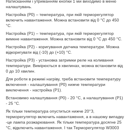
Натисканням і утриманням кнопки 1 ми виходимо в меню
налаштувань.
Настройка (Р0) – температура, при якій терморегулятор
включить навантаження. Можна встановити від 0 °С до 450
°С.
Настройка (Р1) – температура, при якій терморегулятор
вимкне навантаження. Можна встановити від 0 °С до 450 °С.
Настройка (Р2) - коригування датчика температури. Можна
відкоригувати від (-10) до (+10) °С.
Настройка (Р3) - установка затримки реле на коливання
температури. Вимірюється в хвилинах, можна встановити від
0 до 10 хвилин.
Для роботи в режимі нагріву, треба встановити температуру
включення - налаштування (Р0) нижче температури
виключення - настройка (Р1).
Встановимо налаштування (Р0) - 20 °С, а налаштування (Р1)
- 25 °С.
Як тільки температура опуститься нижче 20°З,
терморегулятор включить навантаження, а в нашому випадку
-це лампа розжарювання. Як тільки температура досягне 25
°С, відключить навантаження. І так Терморегулятор W3003